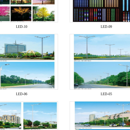
LED-10
LED-09
LED-06
LED-05