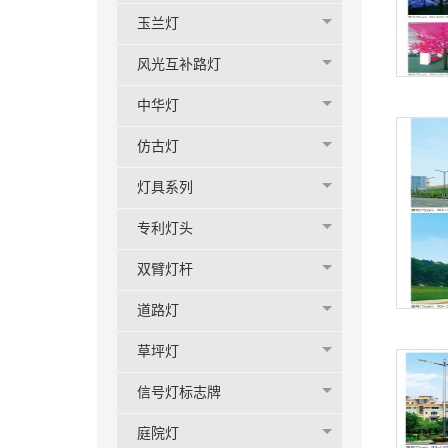
玉兰灯
风光互补路灯
中华灯
仿古灯
灯具系列
专利灯头
双臂灯杆
道路灯
草坪灯
信号灯标志牌
庭院灯