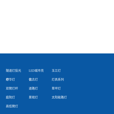
隧道灯投光
LED城市亮
玉兰灯
灯
中华灯
化
仿古灯
灯具系列
双臂灯杆
道路灯
草坪灯
庭院灯
景观灯
太阳能路灯
高低臂灯