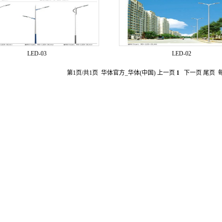
LED-03
LED-02
第1页/共1页 华体官方_华体(中国) 上一页
1
下一页 尾页 每