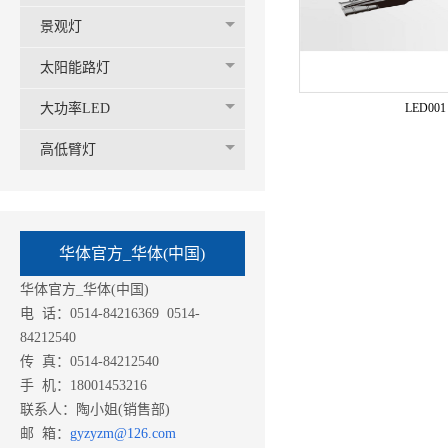
景观灯
太阳能路灯
大功率LED
LED001
高低臂灯
华体官方_华体(中国)
华体官方_华体(中国)
电 话：0514-84216369 0514-
84212540
传 真：0514-84212540
手 机：18001453216
联系人：陶小姐(销售部)
邮 箱：
gyzyzm@126.com