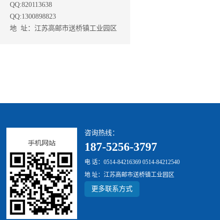
QQ:820113638
QQ:1300898823
地 址：江苏高邮市送桥镇工业园区
咨询热线：
187-5256-3797
电 话：0514-84216369 0514-84212540
地 址：江苏高邮市送桥镇工业园区
更多联系方式