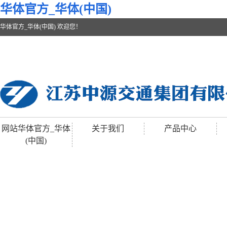
华体官方_华体(中国)
华体官方_华体(中国) 欢迎您！
网站华体官方_华体
关于我们
产品中心
(中国)