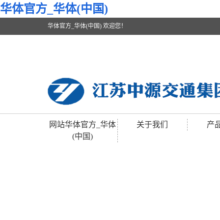
华体官方_华体(中国)
华体官方_华体(中国) 欢迎您！
网站华体官方_华体
关于我们
产
(中国)