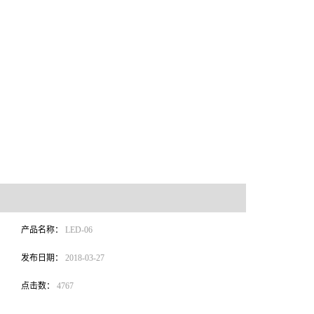
产品名称：
LED-06
发布日期：
2018-03-27
点击数：
4767