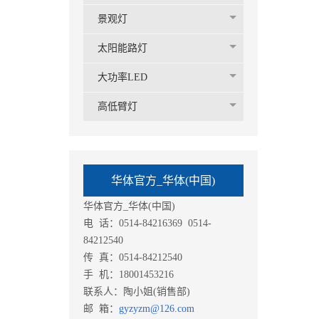
景观灯
太阳能路灯
大功率LED
高低臂灯
华体官方_华体(中国)
华体官方_华体(中国)
电 话：0514-84216369 0514-
84212540
传 真：0514-84212540
手 机：18001453216
联系人：陶小姐(销售部)
邮 箱：
gyzyzm@126.com