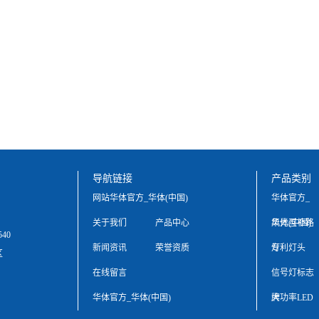
导航链接
产品类别
网站华体官方_华体(中国)
华体官方_
关于我们
产品中心
华体(中国)
风光互补路
540
新闻资讯
荣誉资质
灯
专利灯头
区
在线留言
信号灯标志
华体官方_华体(中国)
牌
大功率LED