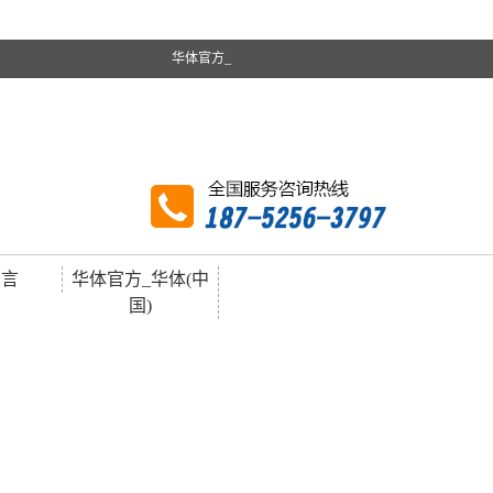
华体官方_
华体(中
国)
|
网站地图
|
收藏本站
留言
华体官方_华体(中
国)