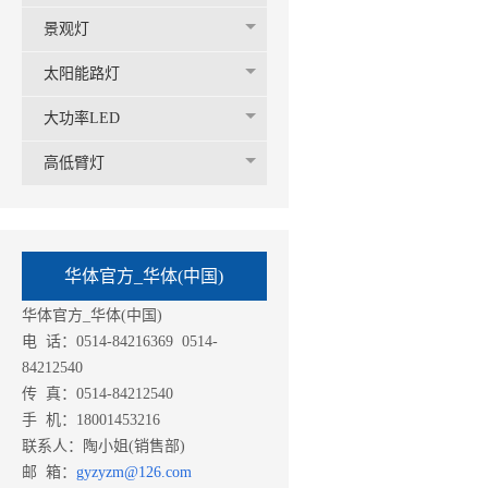
景观灯
太阳能路灯
大功率LED
高低臂灯
华体官方_华体(中国)
华体官方_华体(中国)
电 话：0514-84216369 0514-
84212540
传 真：0514-84212540
手 机：18001453216
联系人：陶小姐(销售部)
邮 箱：
gyzyzm@126.com