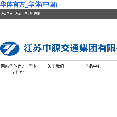
华体官方_华体(中国)
华体官方_华体(中国) 欢迎您！
网站华体官方_华体
关于我们
产品中心
(中国)